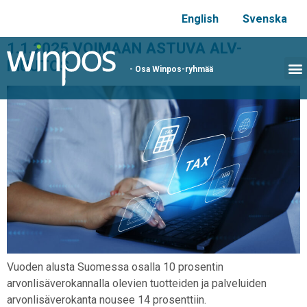
English
Svenska
1.1.2025 VOIMAAN ASTUVA ALV-
MUUTOS
- Osa Winpos-ryhmää
Vuoden alusta Suomessa osalla 10 prosentin
arvonlisäverokannalla olevien tuotteiden ja palveluiden
arvonlisäverokanta nousee 14 prosenttiin.