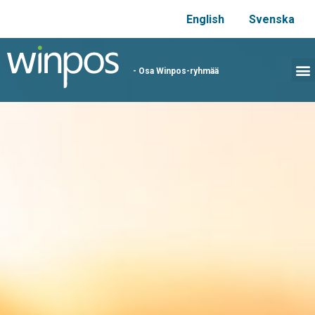
English
Svenska
- Osa Winpos-ryhmää