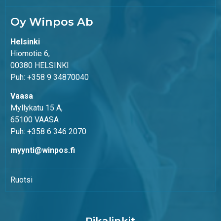
Oy Winpos Ab
Helsinki
Hiomotie 6,
00380 HELSINKI
Puh: +358 9 34870040
Vaasa
Myllykatu 15 A,
65100 VAASA
Puh: +358 6 346 2070
myynti@winpos.fi
Ruotsi
Pikalinkit