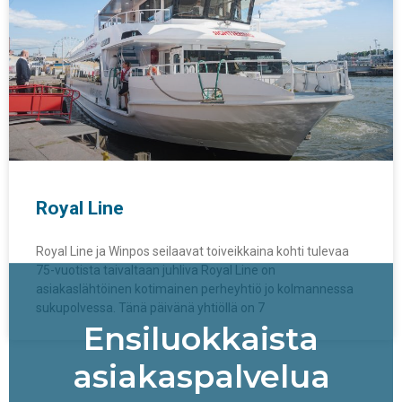
Royal Line
Royal Line ja Winpos seilaavat toiveikkaina kohti tulevaa
75-vuotista taivaltaan juhliva Royal Line on
asiakaslähtöinen kotimainen perheyhtiö jo kolmannessa
sukupolvessa. Tänä päivänä yhtiöllä on 7
Ensiluokkaista
asiakaspalvelua