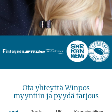
Ota yhteyttä Winpos
myyntiin ja pyydä tarjous
Suomi
Ruotsi
UK
Kansainvälisesti