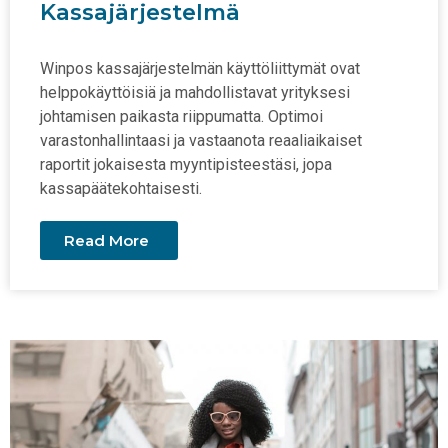
Kassajärjestelmä
Winpos kassajärjestelmän käyttöliittymät ovat
helppokäyttöisiä ja mahdollistavat yrityksesi
johtamisen paikasta riippumatta. Optimoi
varastonhallintaasi ja vastaanota reaaliaikaiset
raportit jokaisesta myyntipisteestäsi, jopa
kassapäätekohtaisesti.
Read More