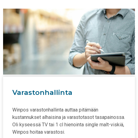
Varastonhallinta
Winpos varastonhallinta auttaa pitämään
kustannukset alhaisina ja varastotasot tasapainossa.
Oli kyseessä TV tai 1 cl hienointa single malt-viskiä,
Winpos hoitaa varastosi.