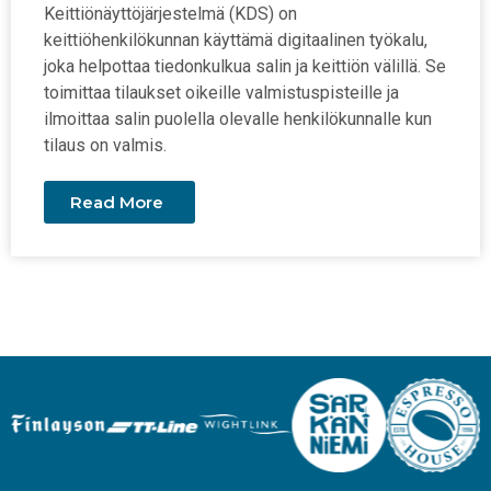
Keittiönäyttöjärjestelmä (KDS) on
keittiöhenkilökunnan käyttämä digitaalinen työkalu,
joka helpottaa tiedonkulkua salin ja keittiön välillä. Se
toimittaa tilaukset oikeille valmistuspisteille ja
ilmoittaa salin puolella olevalle henkilökunnalle kun
tilaus on valmis.
Read More