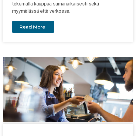
tekemällä kauppaa samanaikaisesti sekä
myymälässä että verkossa.
Read More