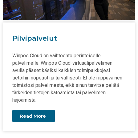
Pilvipalvelut
Winpos Cloud on vaihtoehto perinteiselle
palvelimelle. Winpos Cloud-virtuaalipalvelimen
avulla pääset käsiksi kaikkien toimipaikkojesi
tietoihin nopeasti ja turvallisesti. Et ole riippuvainen
toimistosi palvelimesta, eikä sinun tarvitse pelätä
tärkeiden tietojen katoamista tai palvelimen
hajoamista.
Read More