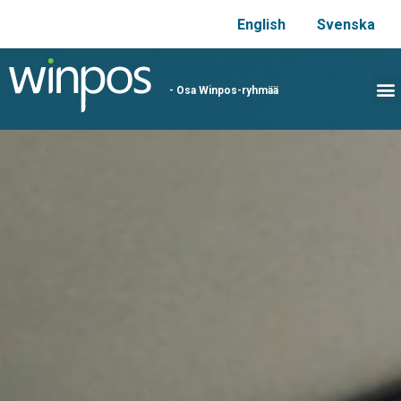
English
Svenska
- Osa Winpos-ryhmää