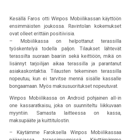
Kesällä Faros otti Winpos Mobiilikassan käyttöön
ensimmäisten joukossa. Ravintolan kokemukset
ovat olleet erittäin positiivisia.
– Mobiilikassa on helpottanut terassilla
työskentelyä todella paljon. Tilaukset lähtevät
terassilta suoraan baariin sekä keittiöön, mikä on
lisännyt tarjoilijan aikaa terassilla ja parantanut
asiakaskontaktia. Tilausten tekeminen terassilla
nopeutuu, kun ei tarvitse mennä sisälle kassalle
bongaamaan. Myös maksusuoritukset nopeutuvat.
Winpos Mobiilikassa on Android pohjainen all-in
one kassaratkaisu, joka on suunniteltu liikkuvaan
myyntiin. Samasta laitteessa on kassa,
maksupääte ja kuittitulostin.
– Käytämme Faroksella Winpos Mobiilikassaa
pääasiassa terassimyynnissä. Käyttämämme