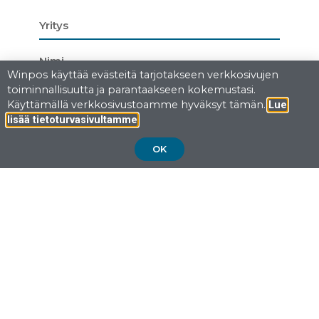
Winpos käyttää evästeitä tarjotakseen verkkosivujen
toiminnallisuutta ja parantaakseen kokemustasi.
Käyttämällä verkkosivustoamme hyväksyt tämän.
Lue
.
lisää tietoturvasivultamme
OK
LÄHETÄ