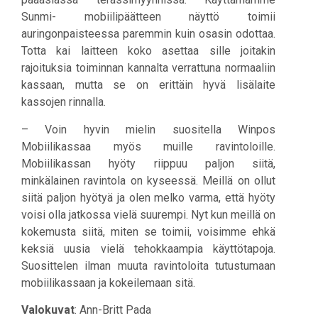
Sunmi- mobiilipäätteen näyttö toimii
auringonpaisteessa paremmin kuin osasin odottaa.
Totta kai laitteen koko asettaa sille joitakin
rajoituksia toiminnan kannalta verrattuna normaaliin
kassaan, mutta se on erittäin hyvä lisälaite
kassojen rinnalla.
– Voin hyvin mielin suositella Winpos
Mobiilikassaa myös muille ravintoloille.
Mobiilikassan hyöty riippuu paljon siitä,
minkälainen ravintola on kyseessä. Meillä on ollut
siitä paljon hyötyä ja olen melko varma, että hyöty
voisi olla jatkossa vielä suurempi. Nyt kun meillä on
kokemusta siitä, miten se toimii, voisimme ehkä
keksiä uusia vielä tehokkaampia käyttötapoja.
Suosittelen ilman muuta ravintoloita tutustumaan
mobiilikassaan ja kokeilemaan sitä.
Valokuvat
: Ann-Britt Pada