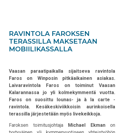
RAVINTOLA FAROKSEN
TERASSILLA MAKSETAAN
MOBIILIKASSALLA
Vaasan paraatipaikalla sijaitseva ravintola
Faros on Winposin pitkäaikainen asiakas.
Laivaravintola Faros on toiminut Vaasan
Kalarannassa jo yli kolmekymmentä vuotta.
Faros on suosittu lounas- ja à la carte -
ravintola. Kesäkeskiviikkoisin aurinkoisella
terassilla järjestetään myös livekeikkoja.
Faroksen toimitusjohtaja
Michael Ekman
on
tyytyväinen yli kymmenvuotiseen yhteistyöhön