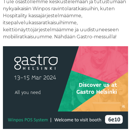
Tule osastollemme keskustelemaan ja tutustumaan
nykyaikaisiin Winpos ravintolaratkaisuihin, kuten
Hospitality kassajärjestelmäämme,
itsepalvelukassaratkaisuihimme,
keittiönäyttöjärjestelmäämme ja uudistuneeseen
mobiiliratkaisuumme. Nähdään Gastro-messuilla!