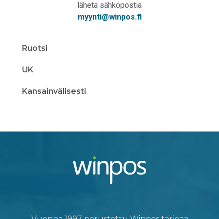
lähetä sähköpostia
myynti@winpos.fi
Ruotsi
UK
Kansainvälisesti
Vuonna 1997 perustettu Winpos tarjoaa