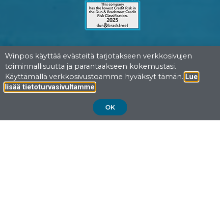
Winpos käyttää evästeitä tarjotakseen verkkosivujen
toiminnallisuutta ja parantaakseen kokemustasi.
Käyttämällä verkkosivustoamme hyväksyt tämän.
Lue
.
lisää tietoturvasivultamme
Yhteystiedot
OK
Suomi
Oy Winpos Ab
Helsinki
Hiomotie 6,
00380 HELSINKI
Puh: +358 9 34870040
Vaasa