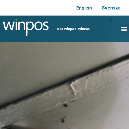
English
Svenska
- Osa Winpos-ryhmää