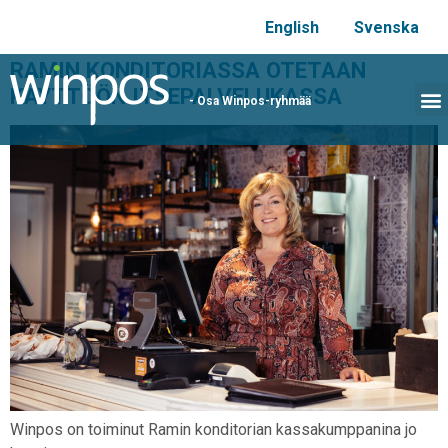
English
Svenska
RAMIN KONDITORIASSA OTETAAN
KÄYTTÖÖN ITSEPALVELUKASSA
- Osa Winpos-ryhmää
Winpos on toiminut Ramin konditorian kassakumppanina jo