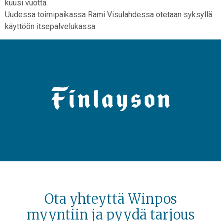
kuusi vuotta.
Uudessa toimipaikassa Rami Visulahdessa otetaan syksyllä
käyttöön itsepalvelukassa.
Ota yhteyttä Winpos
myyntiin ja pyydä tarjous