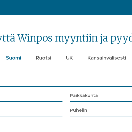
yttä Winpos myyntiin ja pyyd
Suomi
Ruotsi
UK
Kansainvälisesti