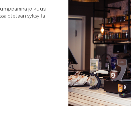
kumppanina jo kuusi
sa otetaan syksyllä