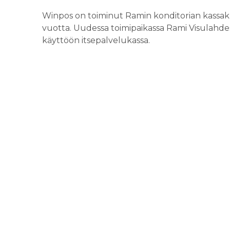
Winpos on toiminut Ramin konditorian kassa
vuotta. Uudessa toimipaikassa Rami Visulahdes
käyttöön itsepalvelukassa.