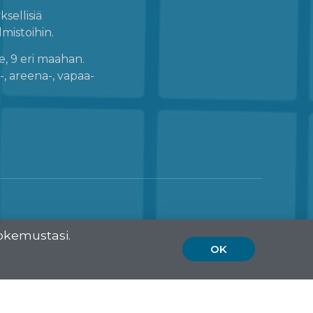
sellisiä
lmistoihin.
e, 9 eri maahan.
, areena-, vapaa-
okemustasi.
OK