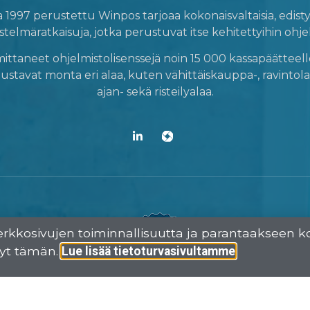
1997 perustettu Winpos tarjoaa kokonaisvaltaisia, edistyk
stelmäratkaisuja, jotka perustuvat itse kehitettyihin ohje
ttaneet ohjelmistolisenssejä noin 15 000 kassapäätteell
tavat monta eri alaa, kuten vähittäiskauppa-, ravintola-
ajan- sekä risteilyalaa.
erkkosivujen toiminnallisuutta ja parantaakseen k
yt tämän.
.
Lue lisää tietoturvasivultamme