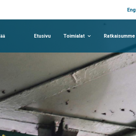
Eng
Etusivu
Toimialat
Ratkaisumme
mää