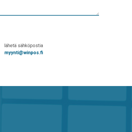
lähetä sähköpostia
myynti@winpos.fi