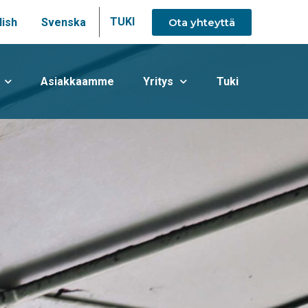
TUKI
Ota yhteyttä
lish
Svenska
Asiakkaamme
Yritys
Tuki