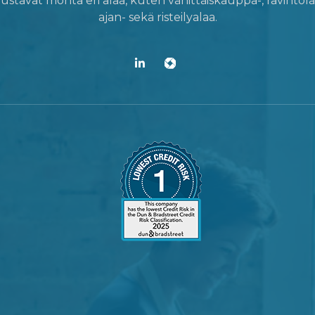
tavat monta eri alaa, kuten vähittäiskauppa-, ravintola-
ajan- sekä risteilyalaa.