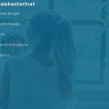
siakastarinat
reat Burger
otel Haaga
lls
amin Konditoria
erny’s