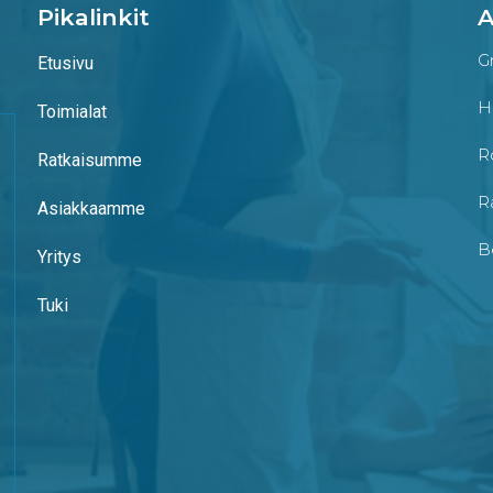
Pikalinkit
A
G
Etusivu
H
Toimialat
Ro
Ratkaisumme
R
Asiakkaamme
B
Yritys
Tuki