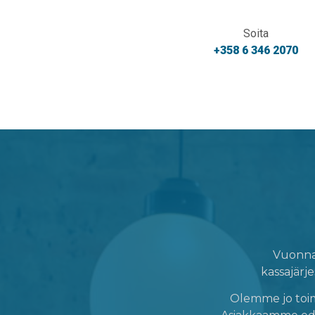
Soita
+358 6 346 2070
Vuonna 
kassajärje
Olemme jo toimi