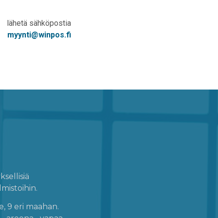
lähetä sähköpostia
myynti@winpos.fi
sellisiä
lmistoihin.
e, 9 eri maahan.