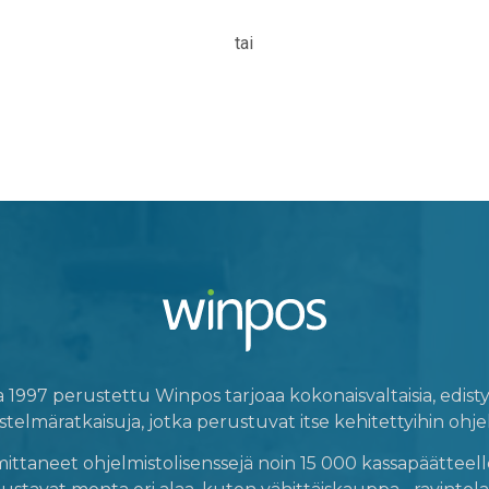
tai
1997 perustettu Winpos tarjoaa kokonaisvaltaisia, edistyk
stelmäratkaisuja, jotka perustuvat itse kehitettyihin ohje
ttaneet ohjelmistolisenssejä noin 15 000 kassapäätteell