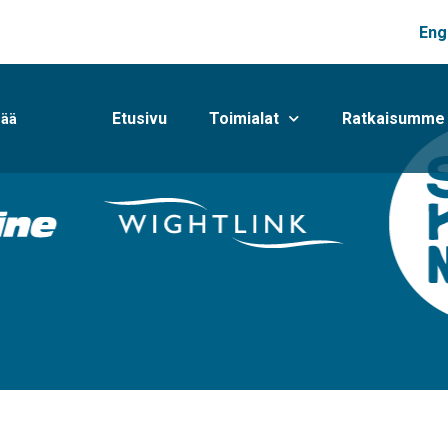
Eng
Etusivu
Toimialat
Ratkaisumme
mää