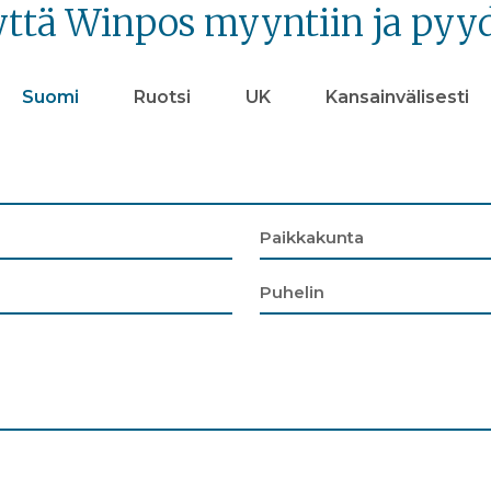
yttä Winpos myyntiin ja pyyd
Suomi
Ruotsi
UK
Kansainvälisesti