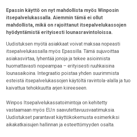
Epassin käyttö on nyt mahdollista myös Winposin
itsepalvelukassalla. Aiemmin tämä ei ollut
mahdollista, mikä on rajoittanut itsepalvelukassojen
hyödyntämistä erityisesti lounasravintoloissa.
Uudistuksen myötä asiakkaat voivat maksaa nopeasti
itsepalvelukassalla myös Epassilla. Tämä sujuvoittaa
asiakasvirtaa, lyhentää jonoja ja tekee asioinnista
huomattavasti nopeampaa – erityisesti ruuhkaisina
lounasaikoina. Integraatio poistaa yhden suurimmista
esteistä itsepalvelukassojen käytöltä ravintola-alalla ja tuo
kaivattua tehokkuutta arjen kiireeseen.
Winpos Itsepalvelukassatoimintoja on kehitetty
vastaamaan myös EU:n saavutettavuusvaatimuksia.
Uudistukset parantavat käyttökokemusta esimerkiksi
aikakatkaisujen hallinnan ja esteettömyyden osalta.