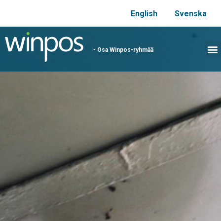
English
Svenska
- Osa Winpos-ryhmää