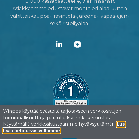
15 000 kassapäätteelle, 9 eri maahan.
Asiakkaamme edustavat monta eri alaa, kuten
vähittäiskauppa-, ravintola-, areena-, vapaa-ajan-
sekä risteilyalaa.
Winpos käyttää evästeitä tarjotakseen verkkosivujen
toiminnallisuutta ja parantaakseen kokemustasi.
Käyttämällä verkkosivustoamme hyväksyt tämän.
Lue
.
lisää tietoturvasivultamme