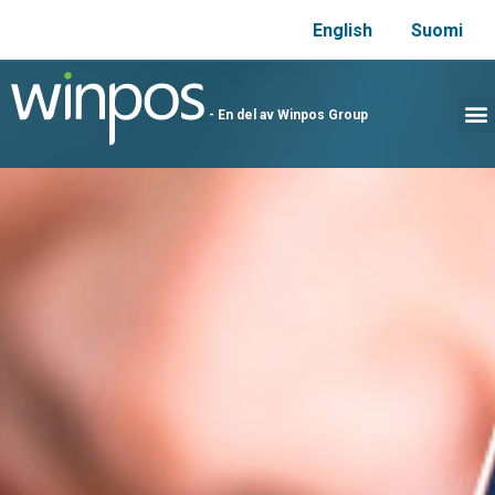
English
Suomi
- En del av Winpos Group