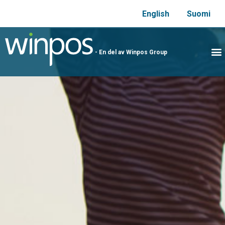
English
Suomi
- En del av Winpos Group