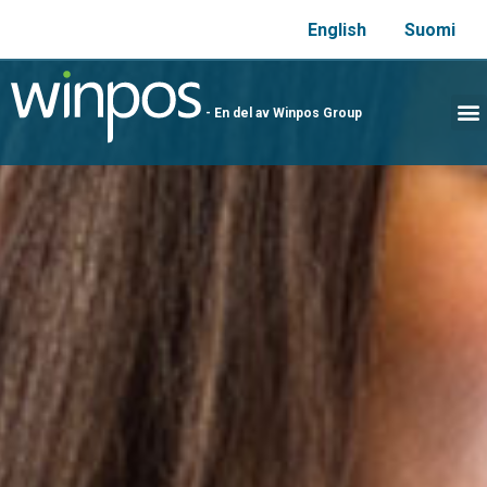
English
Suomi
- En del av Winpos Group