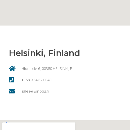
Helsinki, Finland
Hiomotie 6, 00380 HELSINKI, FI
+358 9 34 87 0040
sales@winpos.fi