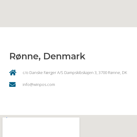
Rønne, Denmark
c/o Danske Færger A/S Dampskibskajen 3, 3700 Rønne, DK
info@winpos.com