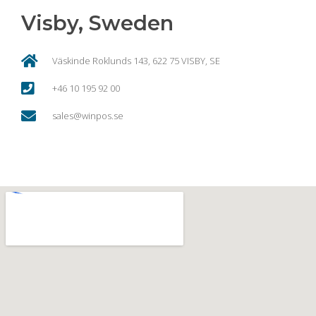
Visby, Sweden
Väskinde Roklunds 143, 622 75 VISBY, SE
+46 10 195 92 00
sales@winpos.se