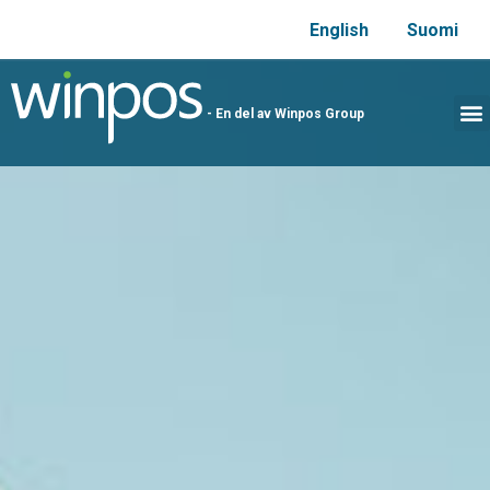
English
Suomi
- En del av Winpos Group