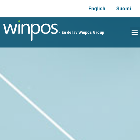
English
Suomi
- En del av Winpos Group