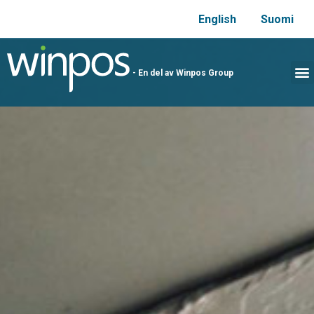
English
Suomi
- En del av Winpos Group