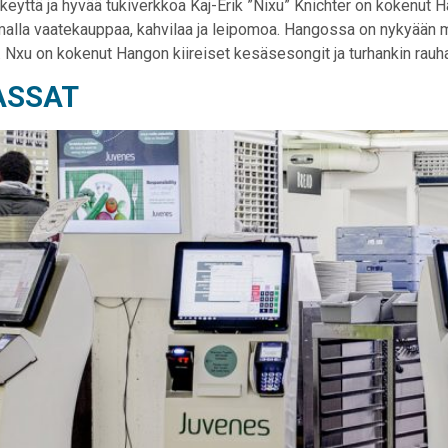
eyttä ja hyvää tukiverkkoa Kaj-Erik ”Nixu” Knichter on kokenut Ha
amalla vaatekauppaa, kahvilaa ja leipomoa. Hangossa on nykyään m
 Nxu on kokenut Hangon kiireiset kesäsesongit ja turhankin rauhal
ASSAT