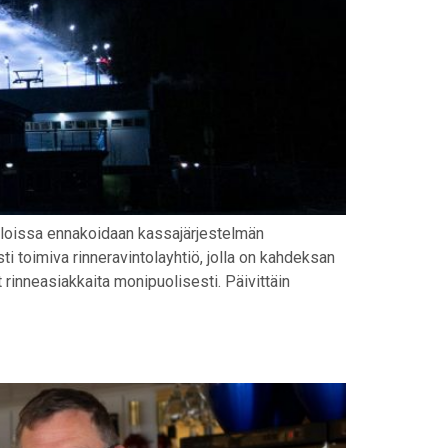
toloissa ennakoidaan kassajärjestelmän
i toimiva rinneravintolayhtiö, jolla on kahdeksan
at rinneasiakkaita monipuolisesti. Päivittäin