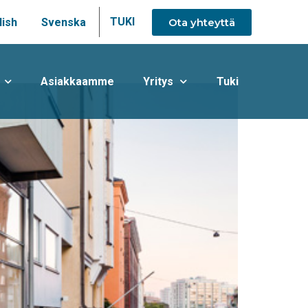
TUKI
Ota yhteyttä
lish
Svenska
Asiakkaamme
Yritys
Tuki