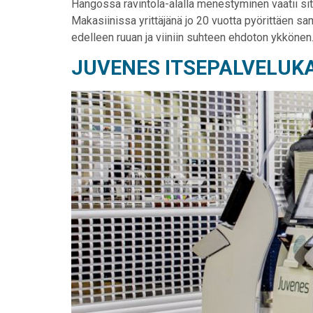
Hangossa ravintola-alalla menestyminen vaatii sitk
Makasiinissa yrittäjänä jo 20 vuotta pyörittäen s
edelleen ruuan ja viiniin suhteen ehdoton ykkönen.
JUVENES ITSEPALVELUK