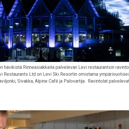
on hävikistä Rinneasiakkaita palvelevan Levi restaurantsin ravin
evi Restaurants Ltd on Levi Ski Resortin omistama ympärivuotisest
 Paviljonki, Sivakka, Alpine Café ja Palovartija. Ravintolat palvelev