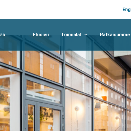
Eng
Etusivu
Toimialat
Ratkaisumme
mää