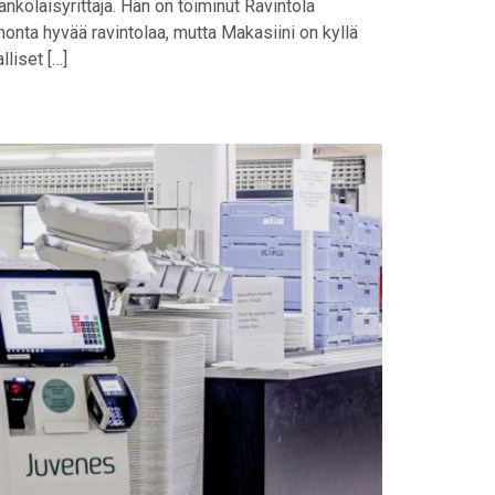
nkolaisyrittäjä. Hän on toiminut Ravintola
onta hyvää ravintolaa, mutta Makasiini on kyllä
liset […]