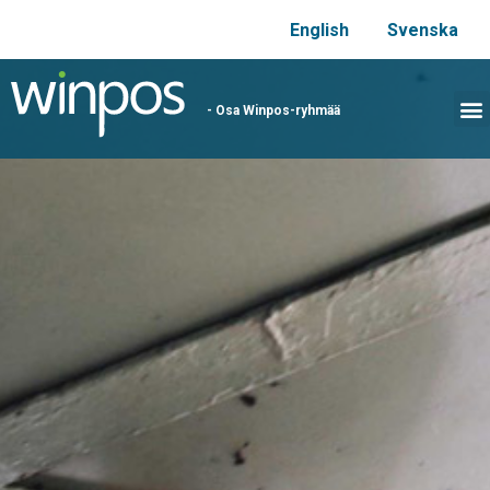
English
Svenska
- Osa Winpos-ryhmää