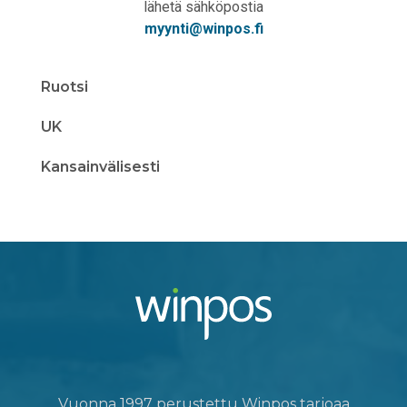
lähetä sähköpostia
myynti@winpos.fi
Ruotsi
UK
Kansainvälisesti
Vuonna 1997 perustettu Winpos tarjoaa