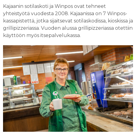
Kajaanin sotilaskoti ja Winpos ovat tehneet
yhteistyötä vuodesta 2008. Kajaanissa on 7 Winpos-
kassapistettä, jotka sijaitsevat sotilaskodissa, kioskissa ja
grillipizzeriassa. Vuoden alussa grillipizzeriassa otettiin
käyttöön myös itsepalvelukassa.