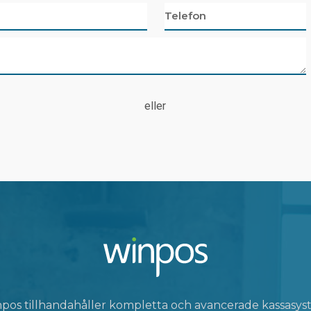
eller
pos tillhandahåller kompletta och avancerade kassasy