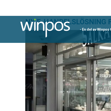
NY E-HANDELSLÖSNING F
- En del av Winpos