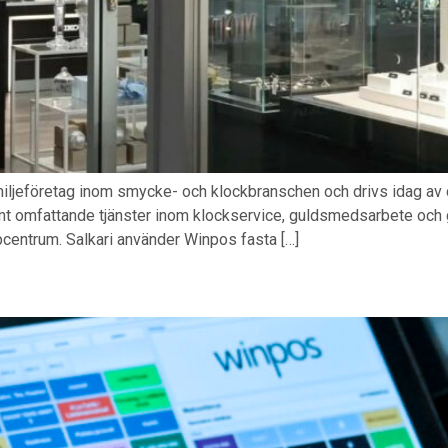
familjeföretag inom smycke- och klockbranschen och drivs idag a
t omfattande tjänster inom klockservice, guldsmedsarbete och gr
pcentrum. Salkari använder Winpos fasta […]