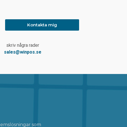
Kontakta mig
skriv några rader
sales@winpos.se
stemslösningar som