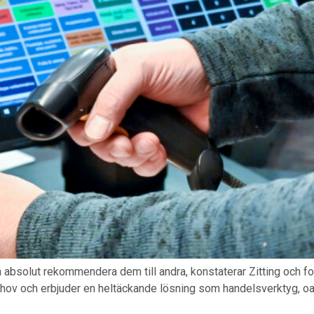
 absolut rekommendera dem till andra, konstaterar Zitting och for
hov och erbjuder en heltäckande lösning som handelsverktyg, oav