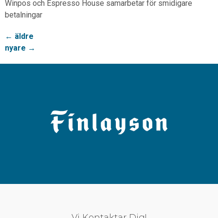
Winpos och Espresso House samarbetar för smidigare
betalningar
←
äldre
nyare
→
Vi Kontaktar Dig!