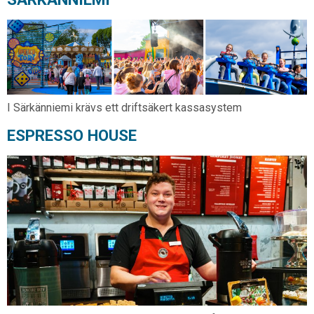
I Särkänniemi krävs ett driftsäkert kassasystem
ESPRESSO HOUSE