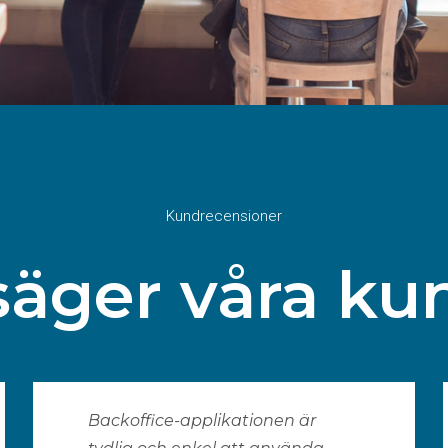
Kundrecensioner
säger våra ku
Backoffice-applikationen är