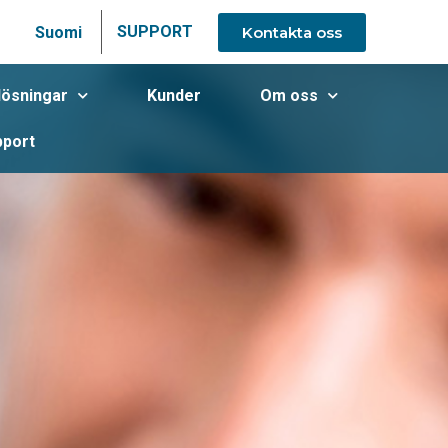
SUPPORT
Kontakta oss
Suomi
lösningar
Kunder
Om oss
pport