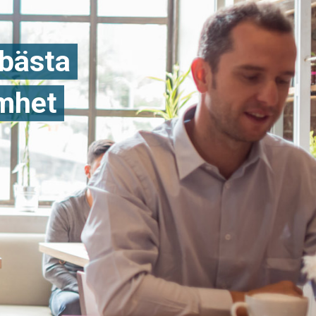
 bästa
amhet