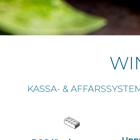
WI
KASSA- & AFFÄRSSYSTE
Upp