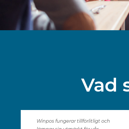
Vad 
Winpos fungerar tillförlitligt och