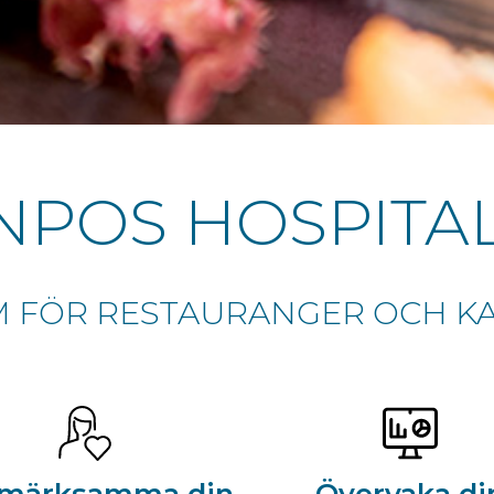
NPOS HOSPITAL
M FÖR RESTAURANGER OCH KA
märksamma din
Övervaka di