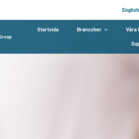
English
Startsida
Branscher
Våra 
 Group
Su