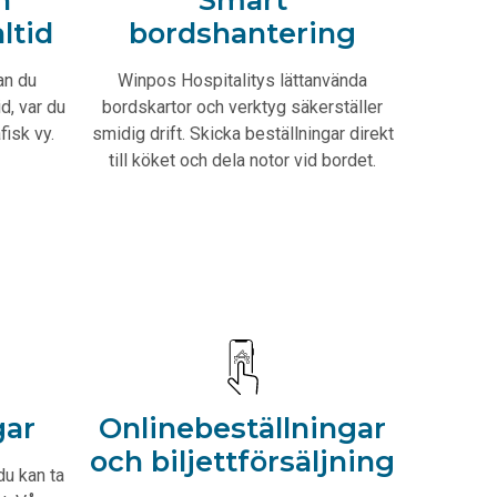
altid
bordshantering
an du
Winpos Hospitalitys lättanvända
id, var du
bordskartor och verktyg säkerställer
fisk vy.
smidig drift. Skicka beställningar direkt
till köket och dela notor vid bordet.
gar
Onlinebeställningar
och biljettförsäljning
du kan ta