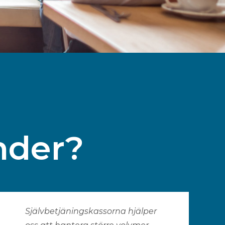
nder?
Självbetjäningskassorna hjälper