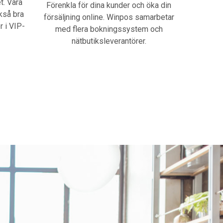
t. Våra
Förenkla för dina kunder och öka din
kså bra
försäljning online. Winpos samarbetar
r i VIP-
med flera bokningssystem och
nätbutiksleverantörer.