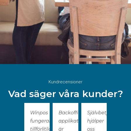
Kundrecensioner
Vad säger våra kunder?
Winpos
Backoffice-
Självbetjäningska
fungerar
applikationen
hjälper
tillförlitligt
är
oss