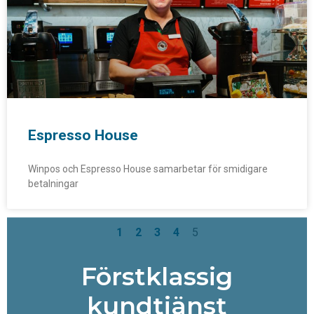
Espresso House
Winpos och Espresso House samarbetar för smidigare
betalningar
1
2
3
4
5
Förstklassig
kundtjänst