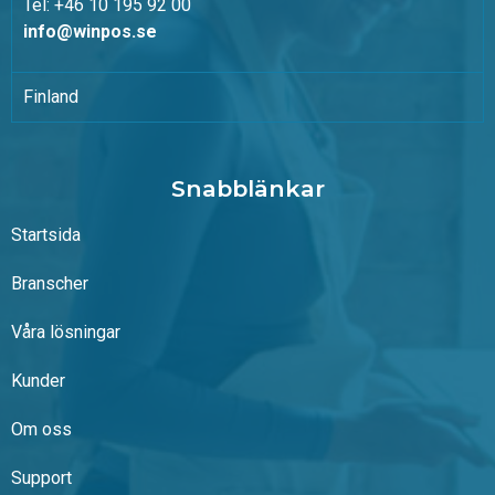
Tel: +46 10 195 92 00
info@winpos.se
Finland
Snabblänkar
Startsida
Branscher
Våra lösningar
Kunder
Om oss
Support